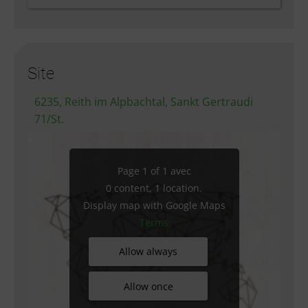
Site
6235, Reith im Alpbachtal, Sankt Gertraudi
71/St.
Page 1 of 1 avec
0 content, 1 location.
Display map with Google Maps
Terms
Allow always
Allow once