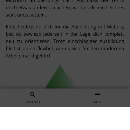
Möchtest du allerdings nach Abschluss der Lehre
doch etwas anderes machen, wird es dir ein Leichtes
sein, umzusatteln.
Entscheidest du dich für die Ausbildung mit Matura,
bist du sowieso jederzeit in der Lage, dich komplett
neu zu orientieren. Trotz einschlägiger Ausbildung
bleibst du so flexibel, wie es sich für den modernen
Arbeitsmarkt gehört.
Recherche
Menu