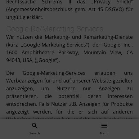
Rechtssache Schrems II das „Privacy Shield“
(Angemessenheitsbeschluss gem. Art 45 DSGVO) für
ungültig erklärt.
Google-Re/Marketing-Services
Wir nutzen die Marketing- und Remarketing-Dienste
(kurz „Google-Marketing-Services”) der Google Inc.,
1600 Amphitheatre Parkway, Mountain View, CA
94043, USA, („Google“).
Die Google-Marketing-Services erlauben uns
Werbeanzeigen für und auf unserer Website gezielter
anzuzeigen, um Nutzern nur Anzeigen zu
präsentieren, die potentiell deren Interessen
entsprechen. Falls Nutzer z.B. Anzeigen für Produkte
angezeigt werden, für die er sich auf anderen
Webseiten interessiert hat, spricht man hierbei vom
„Remarketing“. Zu diesen Zwecken wird bei Aufruf
Search
Menu
unserer und anderer Webseiten, auf denen Google-