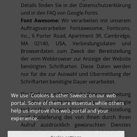
Details finden Sie in der Datenschutzerklärung
und in den FAQ von Google Fonts.
Font Awesome:
Wir verarbeiten mit unserem
Auftragsverarbeiter Fontawesome, Fonticons,
Inc., 6 Porter Road, Apartment 3R, Cambridge,
MA 02140, USA, Verbindungsdaten und
Browserdaten zum Zweck der Bereitstellung
der vom Webbrowser zur Anzeige der Website
benötigten Schriftarten. Diese Daten werden
nur für die zur Auswahl und Übermittlung der
Schriftarten benötigte Dauer verarbeitet.
Die Rechtsgrundlage für die Datenverarbeitung
We use 'Cookies & other Sweets' on our web
ist das berechtigte Interesse (unbedingte
portal. Some of them are essential, while others
technische Notwendigkeit zur Bereitstellung
help us improve this web portal and your
und Auslieferung des von ihnen durch Ihren
experience.
Aufruf ausdrücklich gewünschten Dienstes
„Website“) gemäß Art. 6 Abs. 1 lit. f DSGVO.