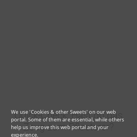
We use 'Cookies & other Sweets' on our web
Quick-Check: Hast du das
portal. Some of them are essential, while others
Zeug zum Pflasterer?
help us improve this web portal and your
experience.