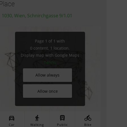
Place
1030, Wien, Schnirchgasse 9/1.01
Page 1 of 1 with
0 content, 1 location.
Display map with Google Maps
Terms
Allow always
Allow once
Car
Walking
Public
Bike