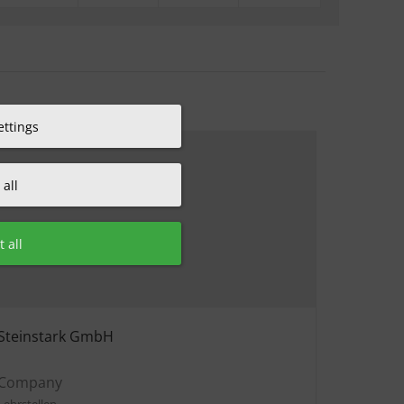
ettings
all
 all
Steinstark GmbH
Company
Lehrstellen