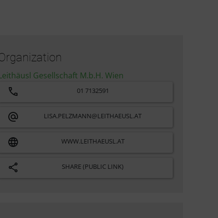
Organization
Leithäusl Gesellschaft M.b.H. Wien
01 7132591
LISA.PELZMANN@LEITHAEUSL.AT
WWW.LEITHAEUSL.AT
SHARE (PUBLIC LINK)