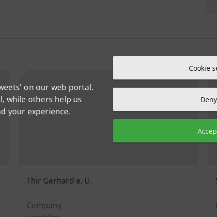
Cookie s
weets' on our web portal.
, while others help us
Deny 
nd your experience.
Accept
Thir Gerhard e. U.
Company
Lehrstellen