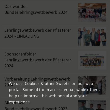
Das war der
Bundeslehrlingswettbewerb 2024
Lehrlingswettbewerb der Pflasterer
2024 - EINLADUNG
Sponsorenfolder
Lehrlingswettbewerb der Pflasterer
2024
Vorbereitung Lehrlingswettbewerb
We use 'Cookies & other Sweets' on our web
2024
portal. Some of them are essential, while others
help us improve this web portal and your
experience.
Aftermovie
Bundeslehrlingswettbewerb 2023