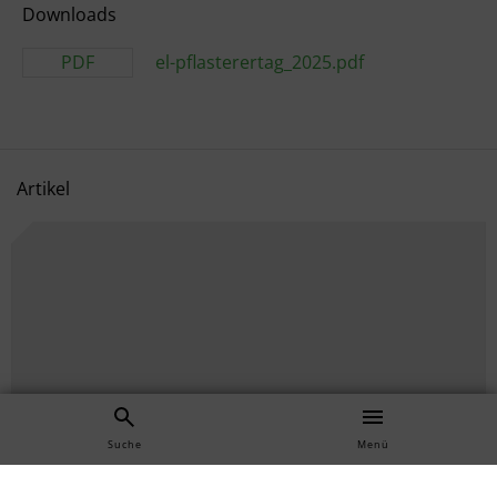
Downloads
PDF
el-pflasterertag_2025.pdf
Artikel
Suche
Menü
yy Demo Page Format PageSub